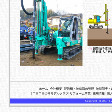
|
ホーム
|
会社概要
|
浸透槽・地獄溜め管理
|
地盤調査・
|
ＴＯＴＯのリモデルクラブ
|
リフォーム事業
|
採用情報
|
個
Copyright (c) 2007.4-2