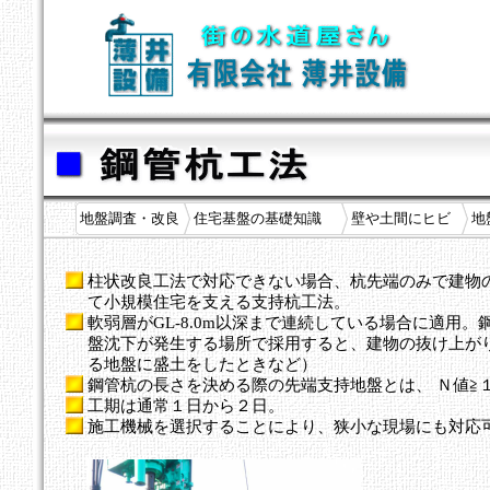
地盤調査・改良
住宅基盤の基礎知識
壁や土間にヒビ
地
柱状改良工法で対応できない場合、杭先端のみで建物の
て小規模住宅を支える支持杭工法。
軟弱層がGL-8.0m以深まで連続している場合に適
盤沈下が発生する場所で採用すると、建物の抜け上が
る地盤に盛土をしたときなど）
鋼管杭の長さを決める際の先端支持地盤とは、 Ｎ値≧
工期は通常１日から２日。
施工機械を選択することにより、狭小な現場にも対応