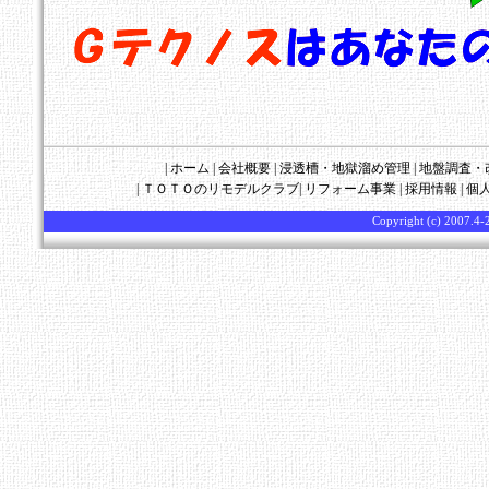
|
ホーム
|
会社概要
|
浸透槽・地獄溜め管理
|
地盤調査・
|
ＴＯＴＯのリモデルクラブ
|
リフォーム事業
|
採用情報
|
個
Copyright (c) 2007.4-2