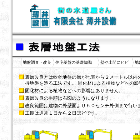
地盤調査・改良
住宅基盤の基礎知識
壁や土間にヒビ
地
表層改良とは軟弱地盤の層が地表から２メートル以内
持地盤を造る工法です。 固化材による植物などへの影
固化材による植物などへの影響はありません。
表層改良の手順は右図のようになります。
改良範囲は建物の外壁面より５０センチ外側まで行い
工期は通常１日から２日ほどです。