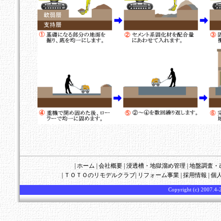
|
ホーム
|
会社概要
|
浸透槽・地獄溜め管理
|
地盤調査・
|
ＴＯＴＯのリモデルクラブ
|
リフォーム事業
|
採用情報
|
個
Copyright (c) 2007.4-2