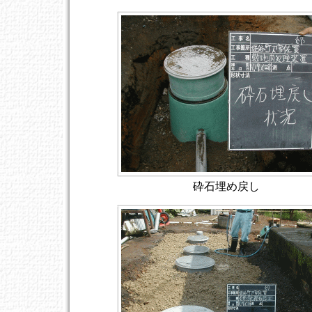
砕石埋め戻し