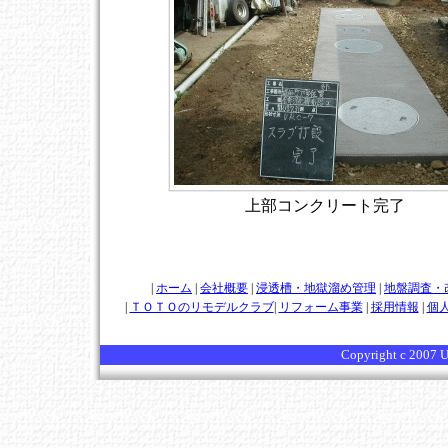
上部コンクリート完了
|
ホーム
|
会社概要
|
浸透槽・地獄溜め管理
|
地盤調査・
|
ＴＯＴＯのリモデルクラブ
|
リフォーム事業
|
採用情報
|
個
Copyright c 2007 Us